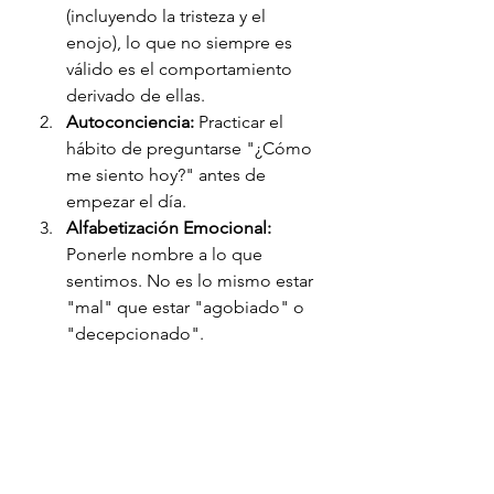
(incluyendo la tristeza y el 
enojo), lo que no siempre es 
válido es el comportamiento 
derivado de ellas.
Autoconciencia:
 Practicar el 
hábito de preguntarse "¿Cómo 
me siento hoy?" antes de 
empezar el día.
Alfabetización Emocional:
Ponerle nombre a lo que 
sentimos. No es lo mismo estar 
"mal" que estar "agobiado" o 
"decepcionado".
El compromiso de 
Fundacafe
 es 
brindar las herramientas necesarias 
para que las nuevas generaciones 
no solo naveguen en la era digital, 