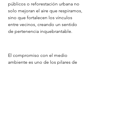
públicos o reforestación urbana no 
solo mejoran el aire que respiramos, 
sino que fortalecen los vínculos 
entre vecinos, creando un sentido 
de pertenencia inquebrantable.
El compromiso con el medio 
ambiente es uno de los pilares de 
Fundacafe
. A través del liderazgo de 
Atahualpa Mehrer
, buscamos 
inspirar a cada individuo a ser un 
guardián de la naturaleza. El cambio 
climático es el reto de nuestra 
generación, y la respuesta comienza 
hoy, con tus decisiones.
Atahualpa Mehrer
Fundacafe
Familia
Valores
Sociedad.