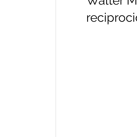
Walter Me
reciproc