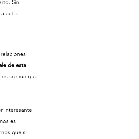
rto. Sin 
 afecto.
 relaciones 
ale de esta 
lo es común que 
r interesante 
nos es 
nos que si 