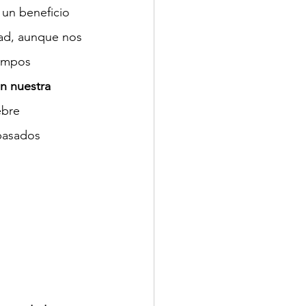
 un beneficio 
ad, aunque nos 
empos 
n nuestra 
ebre 
sados ​​