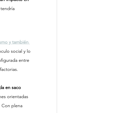
 tendría 
ismo y también 
culo social y lo 
figurada entre 
factorias.
da en saco 
nes orientadas 
. Con plena 