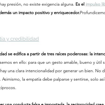
hay presión, no existe exigencia alguna. 
Es el 
impulso li
 demás un impacto positivo y enriquecedor.
Profundicem
ía y credibilidad
idad se edifica a partir de tres raíces poderosas: la inten
semos en ello: para que un gesto amable, bueno y útil se
hay una clara intencionalidad por generar un bien. No d
. Asimismo, la empatía debe palparse y sentirse, solo así 
cíprocos.
ser una conducta falsa e impostada, la reciprocidad crea