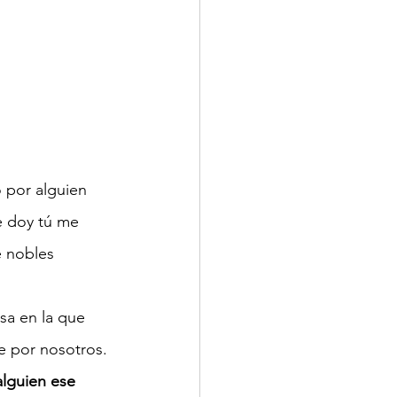
 por alguien 
e doy tú me 
 nobles 
sa en la que 
 por nosotros.
lguien ese 