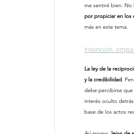
me sentiré bien. No 
por propiciar en los
más en este tema.
Intención, empat
La ley de la reciproc
y la credibilidad
. Pen
debe percibirse que 
interés oculto detrás
base de los actos re
Así mismo, 
lejos de 