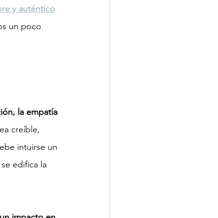
bre y auténtico
os un poco 
ción, la empatía 
a creíble, 
ebe intuirse un 
se edifica la 
 un impacto en 