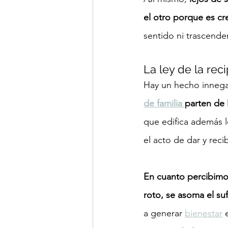
el otro porque es cr
sentido ni trascende
La ley de la rec
Hay un hecho innega
de familia 
parten de l
que edifica además l
el acto de dar y reci
En cuanto percibimo
roto, se asoma el suf
a generar 
bienestar
 