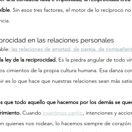
eíble
. Sin esos tres factores, el motor de lo recíproco no
ncia.
iprocidad en las relaciones personales
ble:
las relaciones de amistad, de pareja, de compañer
a ley de la reciprocidad.
 Es la piedra angular de todo vín
os cimientos de la propia cultura humana. Esa danza con
bir es lo que hace que nuestras relaciones sean más satis
s que todo aquello que hacemos por los demás se que
rimiento.
 Cuando
 invertimos cariño
, intenciones y accio
en quienes nos rodean, lo hacemos siempre de corazón