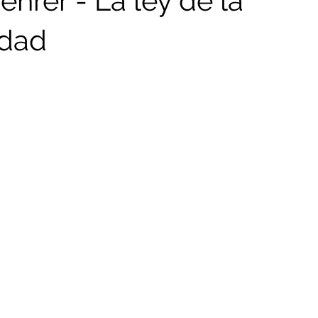
hrer - La ley de la
idad