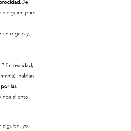
procidad.
De 
 a alguien para 
un regalo y, 
”? En realidad, 
mania), hablan 
por las 
o nos alienta 
 alguien, yo 